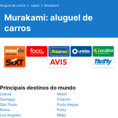
Aluguel de carros
Japan
Murakami
Murakami: aluguel de
carros
Principais destinos do mundo
Lisboa
Miami
Santiago
Orlando
São Paulo
Porto Alegre
Roma
Porto
Los Angeles
Milão