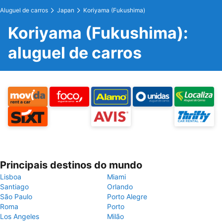
Aluguel de carros
Japan
Koriyama (Fukushima)
Koriyama (Fukushima):
aluguel de carros
Principais destinos do mundo
Lisboa
Miami
Santiago
Orlando
São Paulo
Porto Alegre
Roma
Porto
Los Angeles
Milão