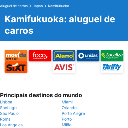
Aluguel de carros
Japan
Kamifukuoka
Kamifukuoka: aluguel de
carros
Principais destinos do mundo
Lisboa
Miami
Santiago
Orlando
São Paulo
Porto Alegre
Roma
Porto
Los Angeles
Milão