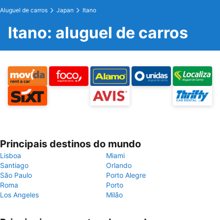
Aluguel de carros
Japan
Itano
Itano: aluguel de carros
Principais destinos do mundo
Lisboa
Miami
Santiago
Orlando
São Paulo
Porto Alegre
Roma
Porto
Los Angeles
Milão