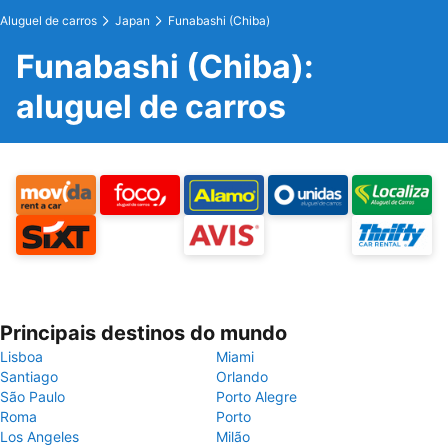
Aluguel de carros
Japan
Funabashi (Chiba)
Funabashi (Chiba):
aluguel de carros
Principais destinos do mundo
Lisboa
Miami
Santiago
Orlando
São Paulo
Porto Alegre
Roma
Porto
Los Angeles
Milão