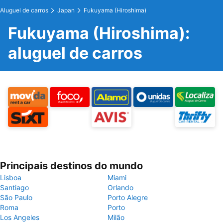
Aluguel de carros
Japan
Fukuyama (Hiroshima)
Fukuyama (Hiroshima):
aluguel de carros
Principais destinos do mundo
Lisboa
Miami
Santiago
Orlando
São Paulo
Porto Alegre
Roma
Porto
Los Angeles
Milão