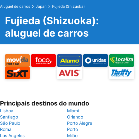
Aluguel de carros
Japan
Fujieda (Shizuoka)
Fujieda (Shizuoka):
aluguel de carros
Principais destinos do mundo
Lisboa
Miami
Santiago
Orlando
São Paulo
Porto Alegre
Roma
Porto
Los Angeles
Milão