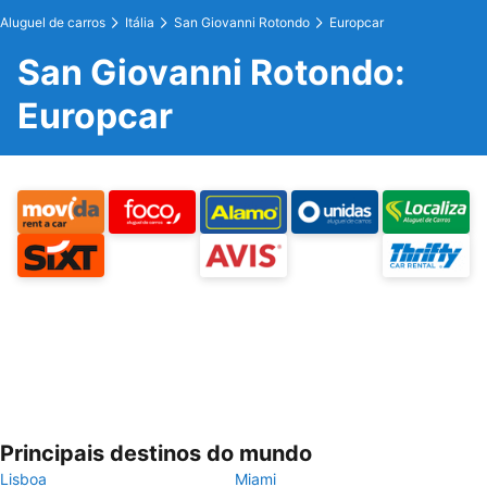
Aluguel de carros
Itália
San Giovanni Rotondo
Europcar
San Giovanni Rotondo:
Europcar
Principais destinos do mundo
Lisboa
Miami