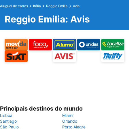
Aluguel de carros
Itália
Reggio Emilia
Avis
Reggio Emilia: Avis
Principais destinos do mundo
Lisboa
Miami
Santiago
Orlando
São Paulo
Porto Alegre