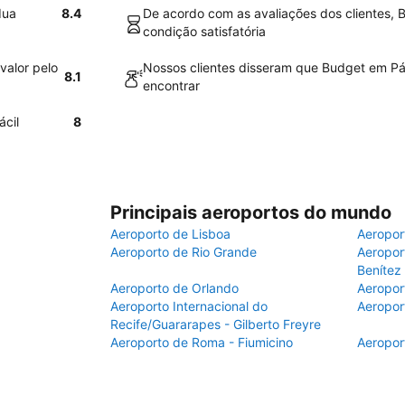
dua
8.4
De acordo com as avaliações dos clientes,
condição satisfatória
valor pelo
Nossos clientes disseram que Budget em Pád
8.1
encontrar
ácil
8
Principais aeroportos do mundo
Aeroporto de Lisboa
Aeropor
Aeroporto de Rio Grande
Aeroport
Benítez
Aeroporto de Orlando
Aeropor
Aeroporto Internacional do
Aeropor
Recife/Guararapes - Gilberto Freyre
Aeroporto de Roma - Fiumicino
Aeropor