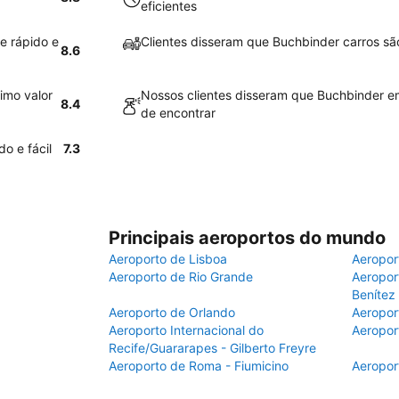
eficientes
e rápido e
Clientes disseram que Buchbinder carros sã
8.6
imo valor
Nossos clientes disseram que Buchbinder em
8.4
de encontrar
o e fácil
7.3
Principais aeroportos do mundo
Aeroporto de Lisboa
Aeropor
Aeroporto de Rio Grande
Aeroport
Benítez
Aeroporto de Orlando
Aeropor
Aeroporto Internacional do
Aeropor
Recife/Guararapes - Gilberto Freyre
Aeroporto de Roma - Fiumicino
Aeropor