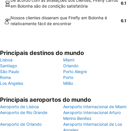
De acordo com as avaliações dos clientes, Firefly carros
6.1
em Bolonha são de condição satisfatória
Nossos clientes disseram que Firefly em Bolonha é
6.1
relativamente fácil de encontrar
Principais destinos do mundo
Lisboa
Miami
Santiago
Orlando
São Paulo
Porto Alegre
Roma
Porto
Los Angeles
Milão
Principais aeroportos do mundo
Aeroporto de Lisboa
Aeroporto Internacional de Miami
Aeroporto de Rio Grande
Aeroporto Internacional Arturo
Merino Benítez
Aeroporto de Orlando
Aeroporto Internacional de Los
Angeles