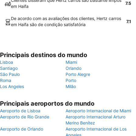
Clientes disseram que Hertz carros são bastante limpos
7.5
em Haifa
De acordo com as avaliações dos clientes, Hertz carros
7.1
em Haifa são de condição satisfatória
Principais destinos do mundo
Lisboa
Miami
Santiago
Orlando
São Paulo
Porto Alegre
Roma
Porto
Los Angeles
Milão
Principais aeroportos do mundo
Aeroporto de Lisboa
Aeroporto Internacional de Miami
Aeroporto de Rio Grande
Aeroporto Internacional Arturo
Merino Benítez
Aeroporto de Orlando
Aeroporto Internacional de Los
Angeles