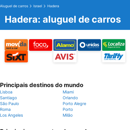
Aluguel de carros
Israel
Hadera
Hadera: aluguel de carros
Principais destinos do mundo
Lisboa
Miami
Santiago
Orlando
São Paulo
Porto Alegre
Roma
Porto
Los Angeles
Milão