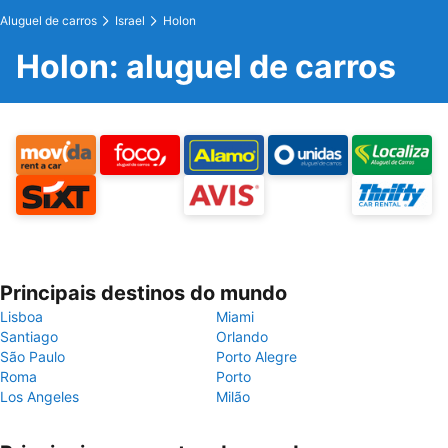
Aluguel de carros
Israel
Holon
Holon: aluguel de carros
Principais destinos do mundo
Lisboa
Miami
Santiago
Orlando
São Paulo
Porto Alegre
Roma
Porto
Los Angeles
Milão