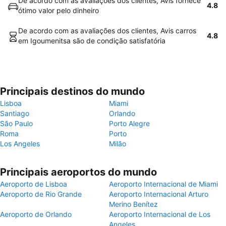
De acordo com as avaliações dos clientes, Avis fornece
4.8
ótimo valor pelo dinheiro
De acordo com as avaliações dos clientes, Avis carros
4.8
em Igoumenitsa são de condição satisfatória
Principais destinos do mundo
Lisboa
Miami
Santiago
Orlando
São Paulo
Porto Alegre
Roma
Porto
Los Angeles
Milão
Principais aeroportos do mundo
Aeroporto de Lisboa
Aeroporto Internacional de Miami
Aeroporto de Rio Grande
Aeroporto Internacional Arturo
Merino Benítez
Aeroporto de Orlando
Aeroporto Internacional de Los
Angeles