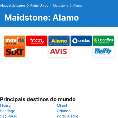
Aluguel de carros
Reino Unido
Maidstone
Alamo
Maidstone: Alamo
Principais destinos do mundo
Lisboa
Miami
Santiago
Orlando
São Paulo
Porto Alegre