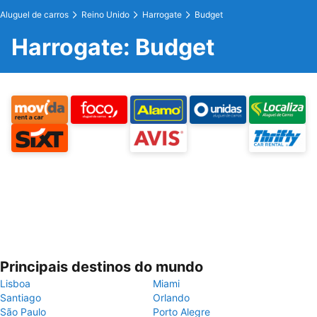
Aluguel de carros
Reino Unido
Harrogate
Budget
Harrogate: Budget
Principais destinos do mundo
Lisboa
Miami
Santiago
Orlando
São Paulo
Porto Alegre