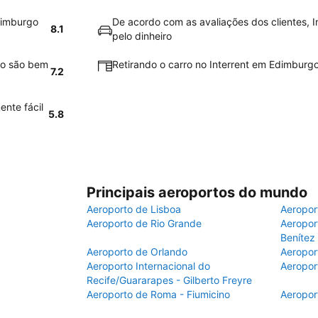
dimburgo
De acordo com as avaliações dos clientes, I
8.1
pelo dinheiro
go são bem
Retirando o carro no Interrent em Edimburgo 
7.2
ente fácil
5.8
Principais aeroportos do mundo
Aeroporto de Lisboa
Aeropor
Aeroporto de Rio Grande
Aeroport
Benítez
Aeroporto de Orlando
Aeropor
Aeroporto Internacional do
Aeropor
Recife/Guararapes - Gilberto Freyre
Aeroporto de Roma - Fiumicino
Aeropor