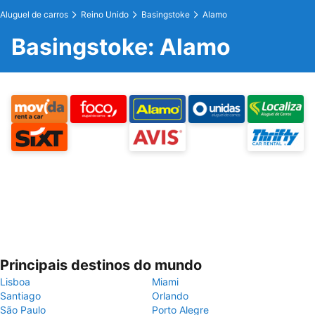
Aluguel de carros
Reino Unido
Basingstoke
Alamo
Basingstoke: Alamo
Principais destinos do mundo
Lisboa
Miami
Santiago
Orlando
São Paulo
Porto Alegre