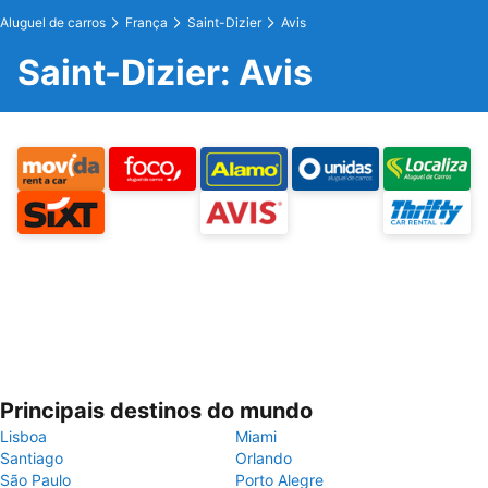
Aluguel de carros
França
Saint-Dizier
Avis
Saint-Dizier: Avis
Principais destinos do mundo
Lisboa
Miami
Santiago
Orlando
São Paulo
Porto Alegre