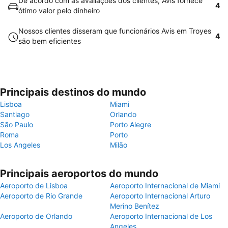
De acordo com as avaliações dos clientes, Avis fornece
4
ótimo valor pelo dinheiro
Nossos clientes disseram que funcionários Avis em Troyes
4
são bem eficientes
Principais destinos do mundo
Lisboa
Miami
Santiago
Orlando
São Paulo
Porto Alegre
Roma
Porto
Los Angeles
Milão
Principais aeroportos do mundo
Aeroporto de Lisboa
Aeroporto Internacional de Miami
Aeroporto de Rio Grande
Aeroporto Internacional Arturo
Merino Benítez
Aeroporto de Orlando
Aeroporto Internacional de Los
Angeles