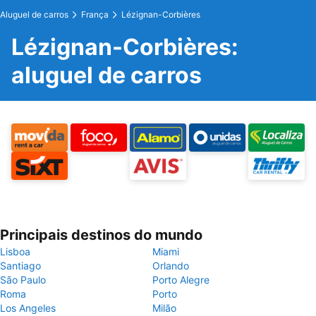
Aluguel de carros
França
Lézignan-Corbières
Lézignan-Corbières:
aluguel de carros
Principais destinos do mundo
Lisboa
Miami
Santiago
Orlando
São Paulo
Porto Alegre
Roma
Porto
Los Angeles
Milão