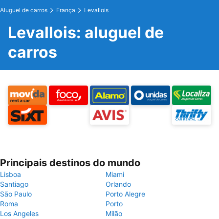
Aluguel de carros
França
Levallois
Levallois: aluguel de
carros
Principais destinos do mundo
Lisboa
Miami
Santiago
Orlando
São Paulo
Porto Alegre
Roma
Porto
Los Angeles
Milão