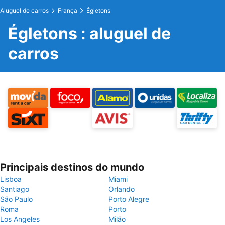
Aluguel de carros
França
Égletons
Égletons : aluguel de
carros
Principais destinos do mundo
Lisboa
Miami
Santiago
Orlando
São Paulo
Porto Alegre
Roma
Porto
Los Angeles
Milão