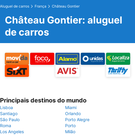
Aluguel de carros
França
Château Gontier
Château Gontier: aluguel
de carros
Principais destinos do mundo
Lisboa
Miami
Santiago
Orlando
São Paulo
Porto Alegre
Roma
Porto
Los Angeles
Milão