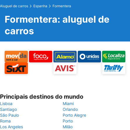
Aluguel de carros
Espanha
Formentera
Formentera: aluguel de
carros
Principais destinos do mundo
Lisboa
Miami
Santiago
Orlando
São Paulo
Porto Alegre
Roma
Porto
Los Angeles
Milão