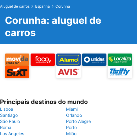
Aluguel de carros
Espanha
Corunha
Corunha: aluguel de
carros
Principais destinos do mundo
Lisboa
Miami
Santiago
Orlando
São Paulo
Porto Alegre
Roma
Porto
Los Angeles
Milão