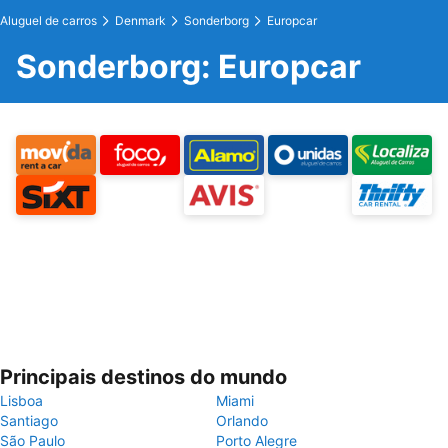
Aluguel de carros
Denmark
Sonderborg
Europcar
Sonderborg: Europcar
Principais destinos do mundo
Lisboa
Miami
Santiago
Orlando
São Paulo
Porto Alegre