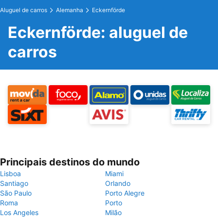
Aluguel de carros
Alemanha
Eckernförde
Eckernförde: aluguel de
carros
Principais destinos do mundo
Lisboa
Miami
Santiago
Orlando
São Paulo
Porto Alegre
Roma
Porto
Los Angeles
Milão