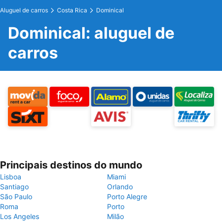
Aluguel de carros
Costa Rica
Dominical
Dominical: aluguel de
carros
Principais destinos do mundo
Lisboa
Miami
Santiago
Orlando
São Paulo
Porto Alegre
Roma
Porto
Los Angeles
Milão