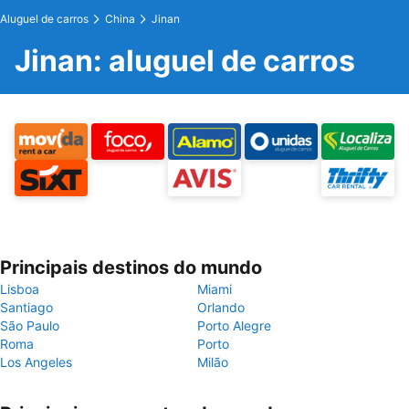
Aluguel de carros
China
Jinan
Jinan: aluguel de carros
Principais destinos do mundo
Lisboa
Miami
Santiago
Orlando
São Paulo
Porto Alegre
Roma
Porto
Los Angeles
Milão