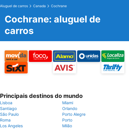
Aluguel de carros
Canada
Cochrane
Cochrane: aluguel de
carros
Principais destinos do mundo
Lisboa
Miami
Santiago
Orlando
São Paulo
Porto Alegre
Roma
Porto
Los Angeles
Milão