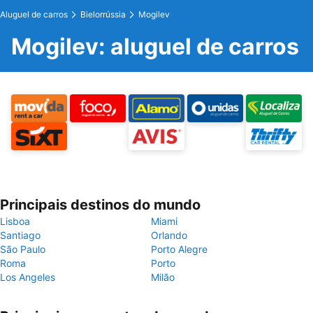
Aluguel de carros
Bielorrússia
Mogilev
Mogilev: aluguel de carros
Principais destinos do mundo
Lisboa
Miami
Santiago
Orlando
São Paulo
Porto Alegre
Roma
Porto
Los Angeles
Milão