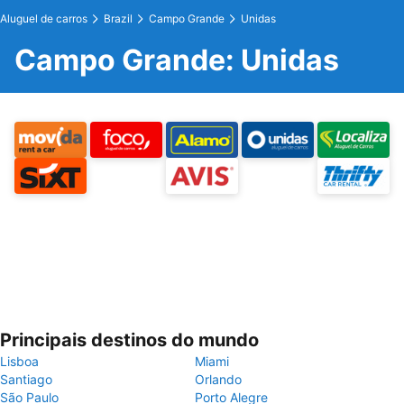
Aluguel de carros
Brazil
Campo Grande
Unidas
Campo Grande: Unidas
Principais destinos do mundo
Lisboa
Miami
Santiago
Orlando
São Paulo
Porto Alegre