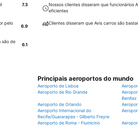
l
7.3
Nossos clientes disseram que funcionários 
eficientes
or pelo
Clientes disseram que Avis carros são basta
6.9
n são de
6.1
Principais aeroportos do mundo
Aeroporto de Lisboa
Aeropor
Aeroporto de Rio Grande
Aeroport
Benítez
Aeroporto de Orlando
Aeropor
Aeroporto Internacional do
Aeropor
Recife/Guararapes - Gilberto Freyre
Aeroporto de Roma - Fiumicino
Aeropor