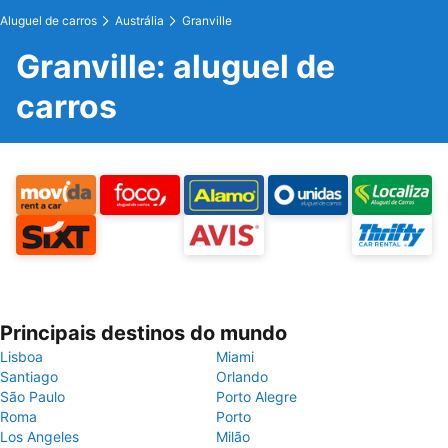
Aluguel de carros
Austrália
Granville
Granville: aluguel de
carros
Principais destinos do mundo
Lisboa
Miami
Santiago
Orlando
São Paulo
Porto Alegre
Roma
Porto
Los Angeles
Milão