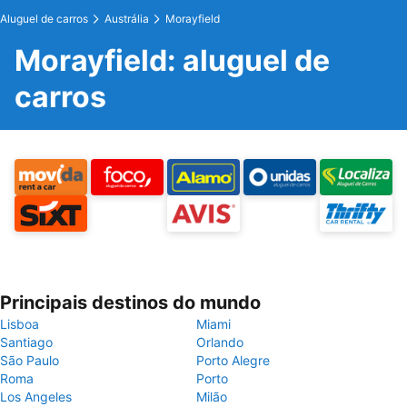
Aluguel de carros
Austrália
Morayfield
Morayfield: aluguel de
carros
Principais destinos do mundo
Lisboa
Miami
Santiago
Orlando
São Paulo
Porto Alegre
Roma
Porto
Los Angeles
Milão