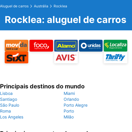
Aluguel de carros
Austrália
Rocklea
Rocklea: aluguel de carros
Principais destinos do mundo
Lisboa
Miami
Santiago
Orlando
São Paulo
Porto Alegre
Roma
Porto
Los Angeles
Milão