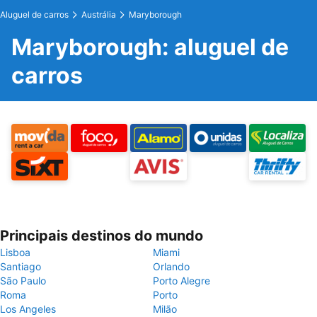
Aluguel de carros
Austrália
Maryborough
Maryborough: aluguel de
carros
Principais destinos do mundo
Lisboa
Miami
Santiago
Orlando
São Paulo
Porto Alegre
Roma
Porto
Los Angeles
Milão