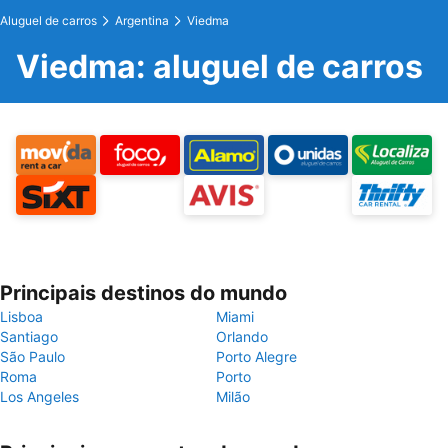
Aluguel de carros
Argentina
Viedma
Viedma: aluguel de carros
Principais destinos do mundo
Lisboa
Miami
Santiago
Orlando
São Paulo
Porto Alegre
Roma
Porto
Los Angeles
Milão