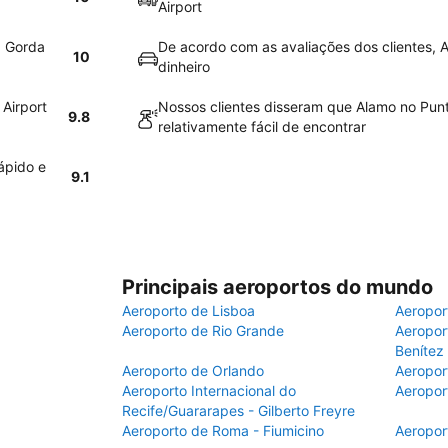
Airport
a Gorda
De acordo com as avaliações dos clientes, A
10
dinheiro
Airport
Nossos clientes disseram que Alamo no Punt
9.8
relativamente fácil de encontrar
ápido e
9.1
Principais aeroportos do mundo
Aeroporto de Lisboa
Aeropor
Aeroporto de Rio Grande
Aeroport
Benítez
Aeroporto de Orlando
Aeropor
Aeroporto Internacional do
Aeropor
Recife/Guararapes - Gilberto Freyre
Aeroporto de Roma - Fiumicino
Aeropor