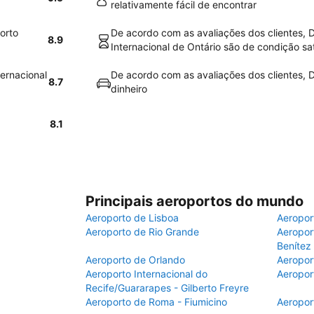
relativamente fácil de encontrar
orto
De acordo com as avaliações dos clientes, D
8.9
Internacional de Ontário são de condição sat
ternacional
De acordo com as avaliações dos clientes, Do
8.7
dinheiro
8.1
Principais aeroportos do mundo
Aeroporto de Lisboa
Aeropor
Aeroporto de Rio Grande
Aeroport
Benítez
Aeroporto de Orlando
Aeropor
Aeroporto Internacional do
Aeropor
Recife/Guararapes - Gilberto Freyre
Aeroporto de Roma - Fiumicino
Aeropor