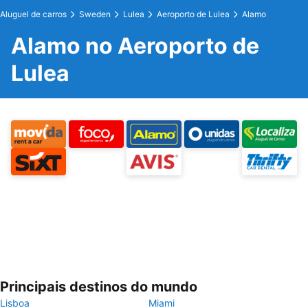
Aluguel de carros
Sweden
Lulea
Aeroporto de Lulea
Alamo
Alamo no Aeroporto de
Lulea
Principais destinos do mundo
Lisboa
Miami