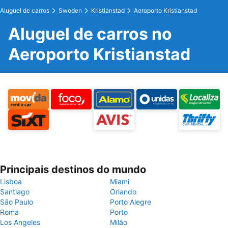
Aluguel de carros
Sweden
Kristianstad
Aeroporto Kristianstad
Aluguel de carros no
Aeroporto Kristianstad
Principais destinos do mundo
Lisboa
Miami
Santiago
Orlando
São Paulo
Porto Alegre
Roma
Porto
Los Angeles
Milão