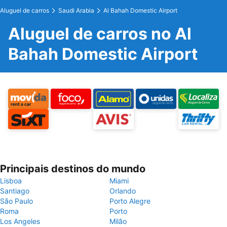
Aluguel de carros
Saudi Arabia
Al Bahah Domestic Airport
Aluguel de carros no Al
Bahah Domestic Airport
Principais destinos do mundo
Lisboa
Miami
Santiago
Orlando
São Paulo
Porto Alegre
Roma
Porto
Los Angeles
Milão