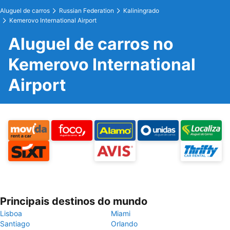
Aluguel de carros
Russian Federation
Kaliningrado
Kemerovo International Airport
Aluguel de carros no
Kemerovo International
Airport
Principais destinos do mundo
Lisboa
Miami
Santiago
Orlando