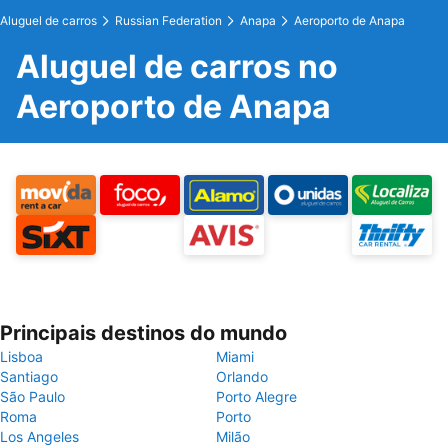
Aluguel de carros
Russian Federation
Anapa
Aeroporto de Anapa
Aluguel de carros no
Aeroporto de Anapa
Principais destinos do mundo
Lisboa
Miami
Santiago
Orlando
São Paulo
Porto Alegre
Roma
Porto
Los Angeles
Milão