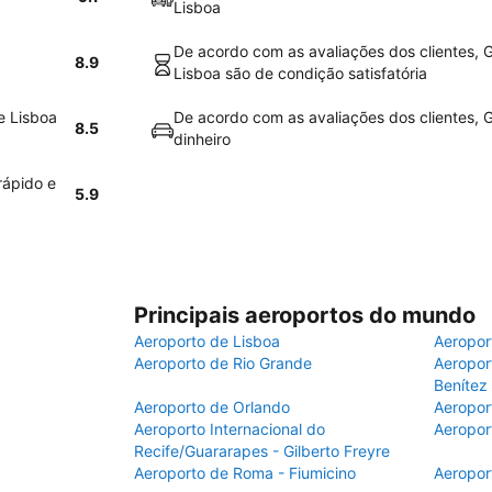
Lisboa
De acordo com as avaliações dos clientes, 
8.9
Lisboa são de condição satisfatória
e Lisboa
De acordo com as avaliações dos clientes, G
8.5
dinheiro
rápido e
5.9
Principais aeroportos do mundo
Aeroporto de Lisboa
Aeropor
Aeroporto de Rio Grande
Aeroport
Benítez
Aeroporto de Orlando
Aeropor
Aeroporto Internacional do
Aeropor
Recife/Guararapes - Gilberto Freyre
Aeroporto de Roma - Fiumicino
Aeropor