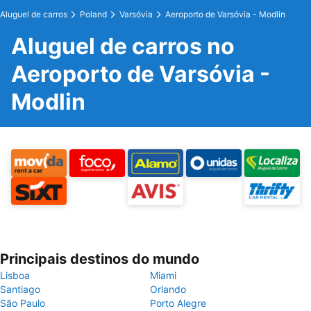
Aluguel de carros
Poland
Varsóvia
Aeroporto de Varsóvia - Modlin
Aluguel de carros no
Aeroporto de Varsóvia -
Modlin
Principais destinos do mundo
Lisboa
Miami
Santiago
Orlando
São Paulo
Porto Alegre